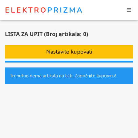
ELEKTRO
PRIZMA
LISTA ZA UPIT (Broj artikala:
0
)
Nastavite kupovati
Trenutno nema artikala na listi.
Započnite kupovinu!